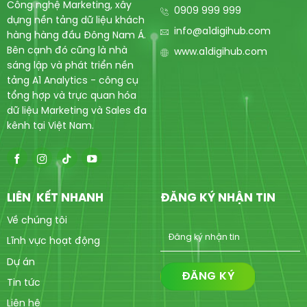
Công nghệ Marketing, xây
0909 999 999
dựng nền tảng dữ liệu khách
info@a1digihub.com
hàng hàng đầu Đông Nam Á.
Bên cạnh đó cũng là nhà
www.a1digihub.com
sáng lập và phát triển nền
tảng A1 Analytics - công cụ
tổng hợp và trực quan hóa
dữ liệu Marketing và Sales đa
kênh tại Việt Nam.
LIÊN KẾT NHANH
ĐĂNG KÝ NHẬN TIN
Về chúng tôi
Lĩnh vực hoạt động
Dự án
Tin tức
Liên hệ