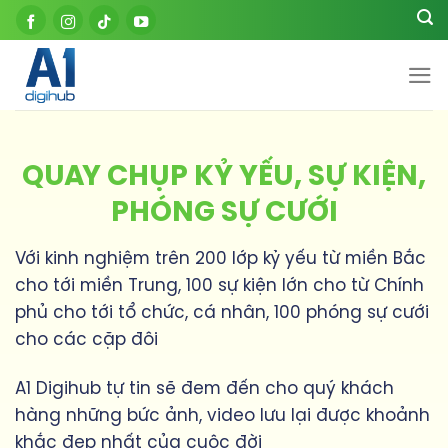
Skip
to
content
QUAY CHỤP KỶ YẾU, SỰ KIỆN,
PHÓNG SỰ CƯỚI
Với kinh nghiệm trên 200 lớp kỷ yếu từ miền Bắc
cho tới miền Trung, 100 sự kiện lớn cho từ Chính
phủ cho tới tổ chức, cá nhân, 100 phóng sự cưới
cho các cặp đôi
A1 Digihub tự tin sẽ đem đến cho quý khách
hàng những bức ảnh, video lưu lại được khoảnh
khắc đẹp nhất của cuộc đời