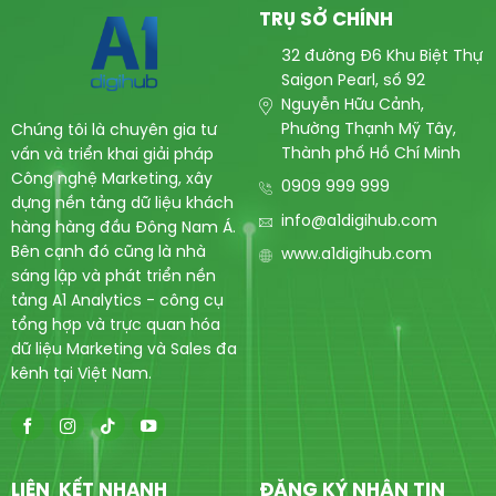
TRỤ SỞ CHÍNH
32 đường Đ6 Khu Biệt Thự
Saigon Pearl, số 92
Nguyễn Hữu Cảnh,
Phường Thạnh Mỹ Tây,
Chúng tôi là chuyên gia tư
Thành phố Hồ Chí Minh
vấn và triển khai giải pháp
Công nghệ Marketing, xây
0909 999 999
dựng nền tảng dữ liệu khách
info@a1digihub.com
hàng hàng đầu Đông Nam Á.
Bên cạnh đó cũng là nhà
www.a1digihub.com
sáng lập và phát triển nền
tảng A1 Analytics - công cụ
tổng hợp và trực quan hóa
dữ liệu Marketing và Sales đa
kênh tại Việt Nam.
LIÊN KẾT NHANH
ĐĂNG KÝ NHẬN TIN