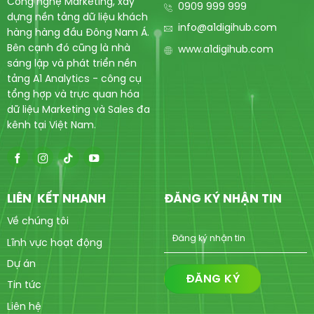
Công nghệ Marketing, xây
0909 999 999
dựng nền tảng dữ liệu khách
info@a1digihub.com
hàng hàng đầu Đông Nam Á.
Bên cạnh đó cũng là nhà
www.a1digihub.com
sáng lập và phát triển nền
tảng A1 Analytics - công cụ
tổng hợp và trực quan hóa
dữ liệu Marketing và Sales đa
kênh tại Việt Nam.
LIÊN KẾT NHANH
ĐĂNG KÝ NHẬN TIN
Về chúng tôi
Lĩnh vực hoạt động
Dự án
Tin tức
Liên hệ