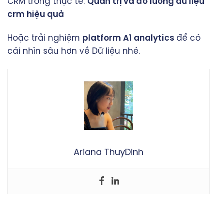
CRM trong thực tế:
Quản trị và đo lường dữ liệu
crm hiệu quả
Hoặc trải nghiệm
platform A1 analytics
để có
cái nhìn sâu hơn về Dữ liệu nhé.
Ariana ThuyDinh