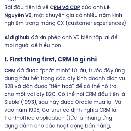
Bài đầu tiên là về
C
RM và CDP
của anh
Lê
Nguyên Vũ
, một chuyên gia có nhiều năm kinh
nghiệm trong mảng CX (customer experiences)
A1digihub
đã xin phép anh Vũ biên tập lại để
mọi người dễ hiểu hơn
1. First thing first, CRM là gì nhỉ
CRM
đã được “phát minh” từ lâu, trước đây ứng
dụng hầu hết trong các cty kinh doanh dịch vụ
B2B và dần được “tiến hoá” để có thể hỗ trợ
cho một vài cty B2C. Có thể nói CRM đầu tiên là
Sieble (1993), sau này được Oracle mua lại. Và
vào năm 1995, Gartner có định nghĩa CRM là
front-office application (tức là những ứng
dụng dành cho các hoạt động bán hàng,