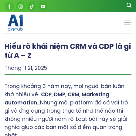
Skip
to
content
Hiểu rõ khái niệm CRM và CDP là gì
từ A – Z
Tháng 11 21, 2025
Trong khoảng 3 năm nay, mọi người bàn luận
khá nhiều về
CDP, DMP, CRM, Marketing
automation
…Nhưng mỗi platform đó có vai trò
gì và ứng dụng trong thực tế như thế nào thì
không nhiều người nắm rõ. Loạt bài này sẽ giải
nghĩa giúp các bạn một số điểm quan trọng
nhất