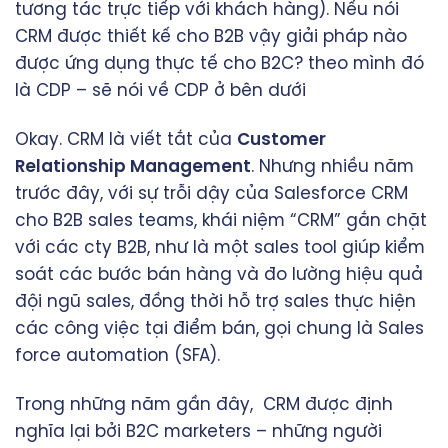
tương tác trực tiếp với khách hàng). Nếu nói
CRM được thiết kế cho B2B vậy giải pháp nào
được ứng dụng thực tế cho B2C? theo mình đó
là CDP – sẽ nói về CDP ở bên dưới
Okay. CRM là viết tắt của
Customer
Relationship Management
. Nhưng nhiều năm
trước đây, với sự trỗi dậy của Salesforce CRM
cho B2B sales teams, khái niệm “CRM” gắn chặt
với các cty B2B, như là một sales tool giúp kiểm
soát các bước bán hàng và đo lường hiệu quả
đội ngũ sales, đồng thời hỗ trợ sales thực hiện
các công việc tại điểm bán, gọi chung là Sales
force automation (SFA).
Trong những năm gần đây, CRM được định
nghĩa lại bởi B2C marketers – những người