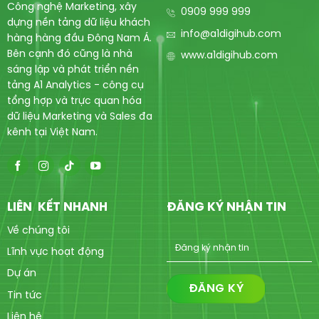
Công nghệ Marketing, xây
0909 999 999
dựng nền tảng dữ liệu khách
info@a1digihub.com
hàng hàng đầu Đông Nam Á.
Bên cạnh đó cũng là nhà
www.a1digihub.com
sáng lập và phát triển nền
tảng A1 Analytics - công cụ
tổng hợp và trực quan hóa
dữ liệu Marketing và Sales đa
kênh tại Việt Nam.
LIÊN KẾT NHANH
ĐĂNG KÝ NHẬN TIN
Về chúng tôi
Lĩnh vực hoạt động
Dự án
Tin tức
Liên hệ