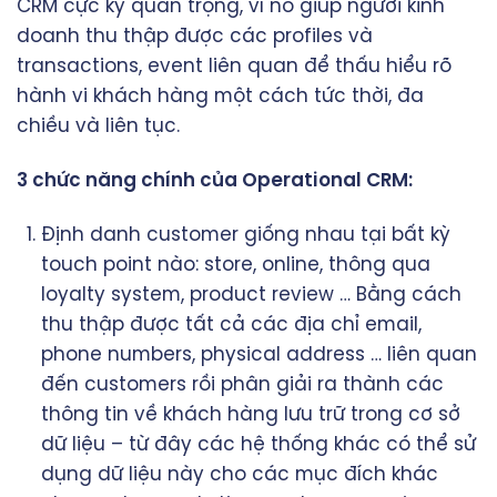
CRM cực kỳ quan trọng, vì nó giúp người kinh
doanh thu thập được các profiles và
transactions, event liên quan để thấu hiểu rõ
hành vi khách hàng một cách tức thời, đa
chiều và liên tục.
3 chức năng chính của Operational CRM:
Định danh customer giống nhau tại bất kỳ
touch point nào: store, online, thông qua
loyalty system, product review … Bằng cách
thu thập được tất cả các địa chỉ email,
phone numbers, physical address … liên quan
đến customers rồi phân giải ra thành các
thông tin về khách hàng lưu trữ trong cơ sở
dữ liệu – từ đây các hệ thống khác có thể sử
dụng dữ liệu này cho các mục đích khác