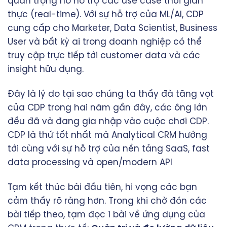
quan trọng nó hỗ trợ các use case thời gian
thực (real-time). Với sự hỗ trợ của ML/AI, CDP
cung cấp cho Marketer, Data Scientist, Business
User và bất kỳ ai trong doanh nghiệp có thể
truy cập trực tiếp tới customer data và các
insight hữu dụng.
Đây là lý do tại sao chúng ta thấy đà tăng vọt
của CDP trong hai năm gần đây, các ông lớn
đều đã và đang gia nhập vào cuộc chơi CDP.
CDP là thứ tốt nhất mà Analytical CRM hướng
tới cùng với sự hỗ trợ của nền tảng SaaS, fast
data processing và open/modern API
Tạm kết thúc bài đầu tiên, hi vọng các bạn
cảm thấy rõ ràng hơn. Trong khi chờ đón các
bài tiếp theo, tạm đọc 1 bài về ứng dụng của